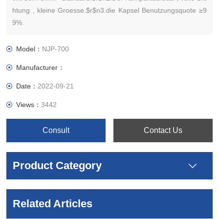
htung , kleine Groesse.$r$n3.die Kapsel Benutzungsquote ≥9
9%.
Model：
NJP-700
Manufacturer：
Date：
2022-09-21
Views：
3442
Consult
Contact Us
Product Category
Related Articles