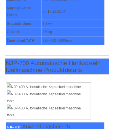
Kapselgr??e für
0#,1#,2#,3#,4#
Pellets
Gesamtleistung
3.8kw
Gewicht
750kg
Dimension(L*W*H)
785×960×1900mm
NJP-700 Automatische Hartkapseln
fuellmaschine Produktdetails
Anwendungsbereich
NJP-700