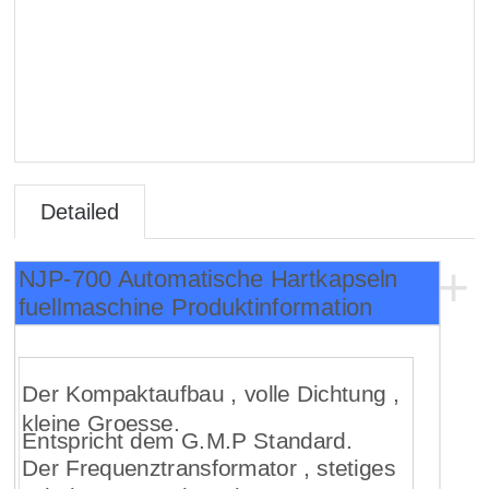
Detailed
Introduct
+
NJP-700 Automatische Hartkapseln
fuellmaschine Produktinformation
ion
Der Kompaktaufbau , volle Dichtung ,
kleine Groesse.
Entspricht dem G.M.P Standard.
Der Frequenztransformator , stetiges