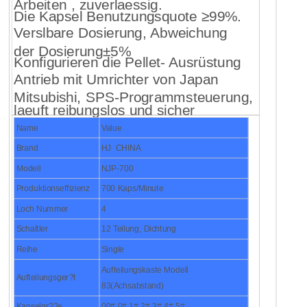
Arbeiten , zuverlaessig.
Die Kapsel Benutzungsquote ≥99%.
Verslbare Dosierung, Abweichung
der Dosierung±5%
Konfigurieren die Pellet- Ausrüstung
Antrieb mit Umrichter von Japan
Mitsubishi, SPS-Programmsteuerung,
laeuft reibungslos und sicher
Name
Value
Brand
HJ CHINA
Modell
NJP-700
Produktionseffizienz
700 Kaps/Minute
Loch Nummer
4
Schaltler
12 Teilung, Dichtung
Reihe
Single
Aufteilungskaste Modell
Aufteilungsger?t
83(Achsabstand)
Kapselgr??e
00#,0#,1#,2#,3#,4#,5#