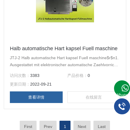
Halb automatische Hart kapsel Fuell maschine
JTJ-2 Halb automatische Hart kapsel Fuell maschine$r$n1.
Ausgestattet mit elektronischer automatische Zaehlvorrichtu
ng$r$n2.entspricht dem pharmazeutischen Gesundheitsanf
访问次数：
3383
产品价格：
0
orderungen
更新日期：
2022-09-21
WhatsA
查看详情
在线留言
First
Prev
1
Next
Last