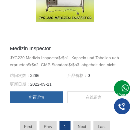
Medizin Inspector
JYG220 Medizin Inspector$r$n1. Kapseln und Tabellen ueb
erpruefen$r$n2. GMP-Standard$r$n3. abgeholt den nicht q
ualifizierten Produkte
访问次数：
3296
产品价格：
0
更新日期：
2022-09-21
WhatsA
查看详情
在线留言
First
Prev
1
Next
Last